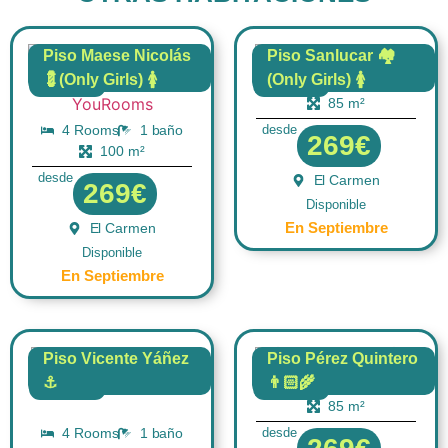
Piso Maese Nicolás
Piso Sanlucar 🏘️
💈(Only Girls) 🚺
(Only Girls) 🚺
4 Rooms
1 baño
FLAT
FLAT
85 m²
4 Rooms
1 baño
desde
269€
100 m²
desde
El Carmen
269€
Disponible
En Septiembre
El Carmen
Disponible
En Septiembre
Piso Vicente Yáñez
Piso Pérez Quintero
⚓
👨🏻‍🌾
4 Rooms
1 baño
FLAT
FLAT
85 m²
4 Rooms
1 baño
desde