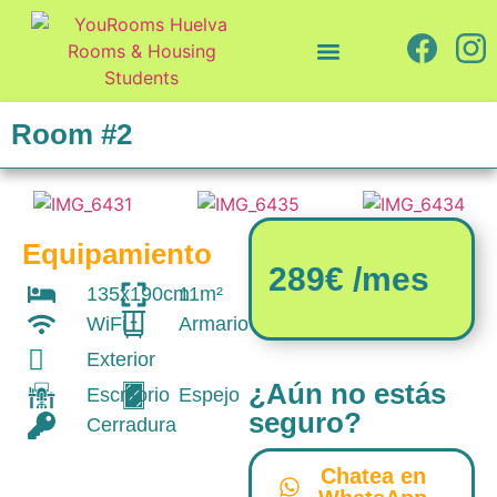
Quiénes somos
Cómo trabajamos
Room #2
Equipamiento
289€ /mes
135x190cm
11m²
WiFi
Armario
Exterior
¿Aún no estás
Escritorio
Espejo
seguro?
Cerradura
Chatea en