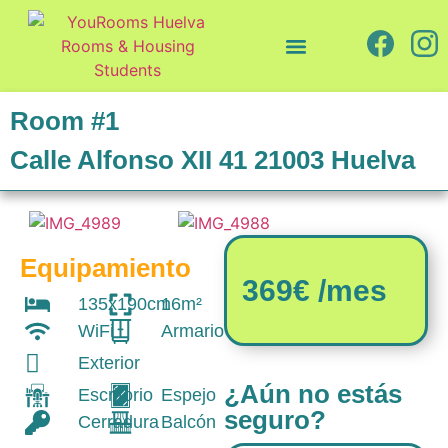
Quiénes somos
Cómo trabajamos
Room #1
Calle Alfonso XII 41 21003 Huelva
Equipamiento
369€ /mes
135x190cm
16m²
WiFi
Armario
Exterior
¿Aún no estás
Escritorio
Espejo
seguro?
Cerradura
Balcón