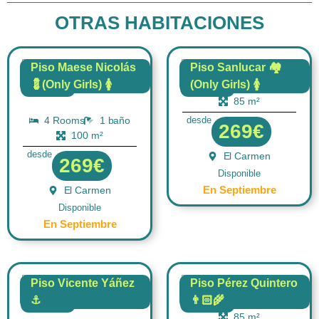
OTRAS HABITACIONES
Piso Maese Nicolás
Piso Sanlucar 🏘️
💈(Only Girls) 🚺
(Only Girls) 🚺
4 Rooms
1 baño
FLAT
FLAT
85 m²
4 Rooms
1 baño
desde
269€
100 m²
desde
El Carmen
269€
Disponible
En Septiembre
El Carmen
Disponible
En Septiembre
Piso Vicente Yáñez
Piso Pérez Quintero
⚓
👨🏻‍🌾
4 Rooms
1 baño
FLAT
FLAT
85 m²