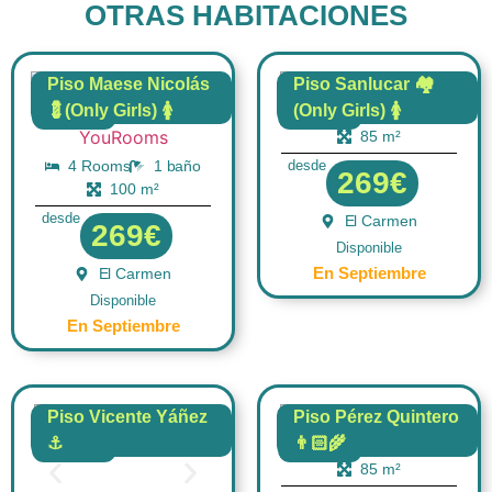
OTRAS HABITACIONES
Piso Maese Nicolás
Piso Sanlucar 🏘️
💈(Only Girls) 🚺
(Only Girls) 🚺
4 Rooms
1 baño
FLAT
FLAT
85 m²
4 Rooms
1 baño
desde
269€
100 m²
desde
El Carmen
269€
Disponible
En Septiembre
El Carmen
Disponible
En Septiembre
Piso Vicente Yáñez
Piso Pérez Quintero
⚓
👨🏻‍🌾
4 Rooms
1 baño
FLAT
FLAT
85 m²