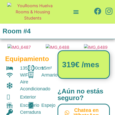
Quiénes somos
Cómo trabajamos
Room #4
Equipamiento
319€ /mes
135x190cm
15m²
WiFi
Armario
Aire
Acondicionado
¿Aún no estás
seguro?
Exterior
Escritorio
Espejo
Chatea en
Cerradura