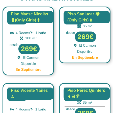
Piso Maese Nicolás
Piso Sanlucar 🏘️
💈(Only Girls) 🚺
(Only Girls) 🚺
4 Rooms
1 baño
FLAT
FLAT
85 m²
4 Rooms
1 baño
desde
269€
100 m²
desde
El Carmen
269€
Disponible
En Septiembre
El Carmen
Disponible
En Septiembre
Piso Vicente Yáñez
Piso Pérez Quintero
⚓
👨🏻‍🌾
4 Rooms
1 baño
FLAT
FLAT
85 m²
4 Rooms
1 baño
desde