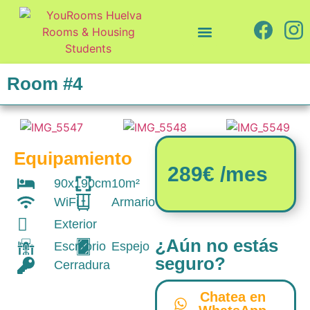
Quiénes somos
Cómo trabajamos
Room #4
Equipamiento
289€ /mes
90x190cm
10m²
WiFi
Armario
Exterior
¿Aún no estás
Escritorio
Espejo
seguro?
Cerradura
Chatea en