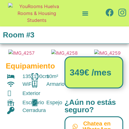
Quiénes somos
Cómo trabajamos
Room #3
Equipamiento
349€ /mes
135x190cm
10m²
WiFi
Armario
Exterior
¿Aún no estás
Escritorio
Espejo
seguro?
Cerradura
Chatea en