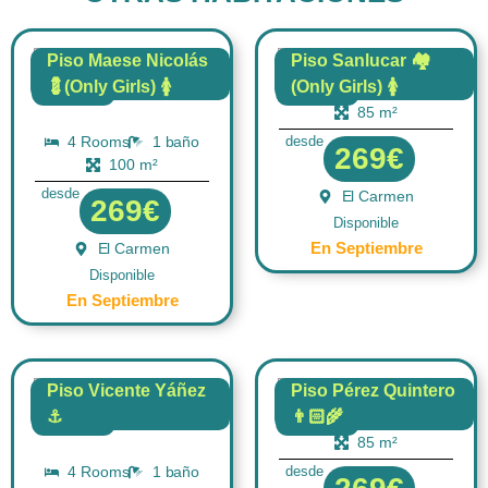
Piso Maese Nicolás
Piso Sanlucar 🏘️
💈(Only Girls) 🚺
(Only Girls) 🚺
4 Rooms
1 baño
FLAT
FLAT
85 m²
4 Rooms
1 baño
desde
269€
100 m²
desde
El Carmen
269€
Disponible
En Septiembre
El Carmen
Disponible
En Septiembre
Piso Vicente Yáñez
Piso Pérez Quintero
⚓
👨🏻‍🌾
4 Rooms
1 baño
FLAT
FLAT
85 m²
4 Rooms
1 baño
desde