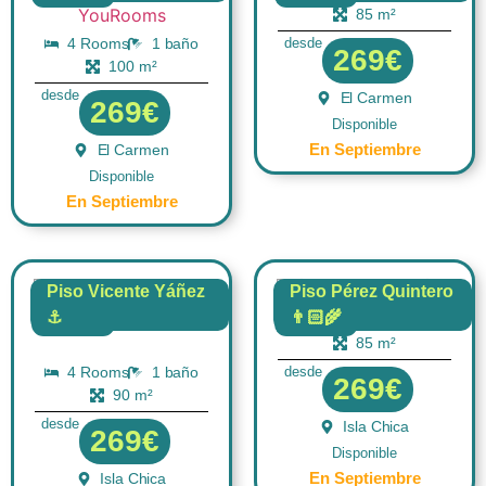
85 m²
4 Rooms
1 baño
desde
269€
100 m²
desde
El Carmen
269€
Disponible
En Septiembre
El Carmen
Disponible
En Septiembre
Piso Vicente Yáñez
Piso Pérez Quintero
⚓
👨🏻‍🌾
4 Rooms
1 baño
FLAT
FLAT
85 m²
4 Rooms
1 baño
desde
269€
90 m²
desde
Isla Chica
269€
Disponible
En Septiembre
Isla Chica