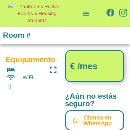
Quiénes somos
Cómo trabajamos
Room #
Equipamiento
€ /mes
WiFi
¿Aún no estás
seguro?
Chatea en
WhatsApp