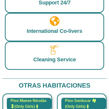
Support 24/7
International Co-livers
Cleaning Service
OTRAS HABITACIONES
Piso Maese Nicolás
Piso Sanlucar 🏘️
💈(Only Girls) 🚺
(Only Girls) 🚺
4 Rooms
1 baño
FLAT
FLAT