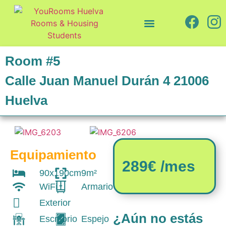
Quiénes somos
Cómo trabajamos
Room #5
Calle Juan Manuel Durán 4 21006
Huelva
Equipamiento
289€ /mes
90x190cm
9m²
WiFi
Armario
Exterior
¿Aún no estás
Escritorio
Espejo