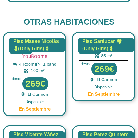
OTRAS HABITACIONES
Piso Maese Nicolás
Piso Sanlucar 🏘️
💈(Only Girls) 🚺
(Only Girls) 🚺
4 Rooms
1 baño
FLAT
FLAT
85 m²
4 Rooms
1 baño
desde
269€
100 m²
desde
El Carmen
269€
Disponible
En Septiembre
El Carmen
Disponible
En Septiembre
Piso Vicente Yáñez
Piso Pérez Quintero