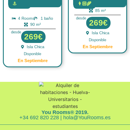
⚓
👨🏻‍🌾
4 Rooms
1 baño
FLAT
FLAT
85 m²
4 Rooms
1 baño
desde
269€
90 m²
desde
Isla Chica
269€
Disponible
En Septiembre
Isla Chica
Disponible
En Septiembre
You Rooms® 2019.
+34 692 820 228 | hola@YouRooms.es