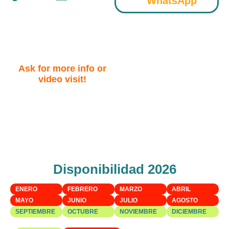
WhatsApp
Ask for more info or
video visit!
Disponibilidad 2026
ENERO
FEBRERO
MARZO
ABRIL
MAYO
JUNIO
JULIO
AGOSTO
SEPTIEMBRE
OCTUBRE
NOVIEMBRE
DICIEMBRE