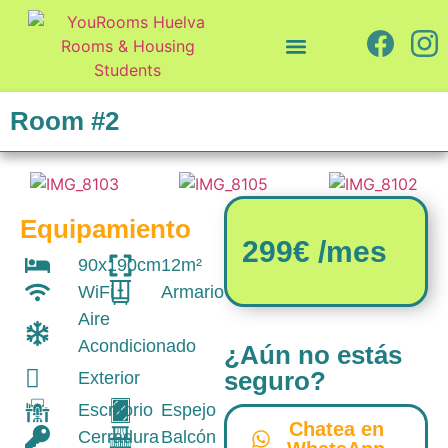
Quiénes somos
Cómo trabajamos
Room #2
Equipamiento
299€ /mes
90x190cm
12m²
WiFi
Armario
Aire
Acondicionado
¿Aún no estás
seguro?
Exterior
Escritorio
Espejo
Chatea en
Cerradura
Balcón