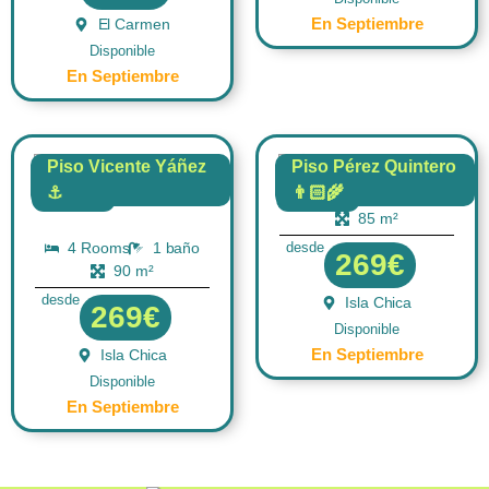
En Septiembre
El Carmen
Disponible
En Septiembre
Piso Vicente Yáñez
Piso Pérez Quintero
⚓
👨🏻‍🌾
4 Rooms
1 baño
FLAT
FLAT
85 m²
4 Rooms
1 baño
desde
269€
90 m²
desde
Isla Chica
269€
Disponible
En Septiembre
Isla Chica
Disponible
En Septiembre