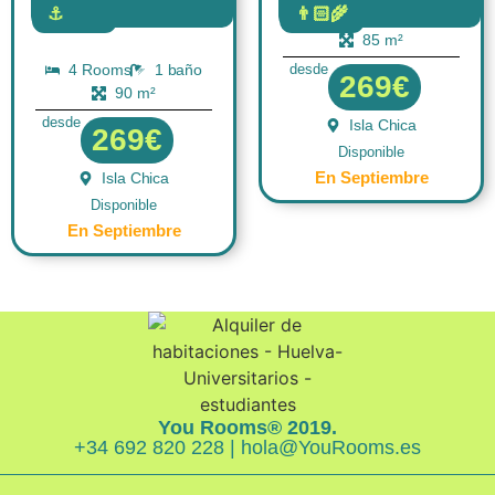
⚓
👨🏻‍🌾
4 Rooms
1 baño
FLAT
FLAT
85 m²
4 Rooms
1 baño
desde
269€
90 m²
desde
Isla Chica
269€
Disponible
En Septiembre
Isla Chica
Disponible
En Septiembre
You Rooms® 2019.
+34 692 820 228 | hola@YouRooms.es