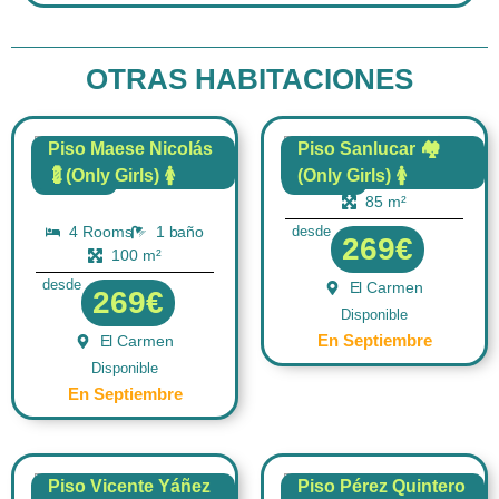
OTRAS HABITACIONES
Piso Maese Nicolás
Piso Sanlucar 🏘️
💈(Only Girls) 🚺
(Only Girls) 🚺
4 Rooms
1 baño
FLAT
FLAT
85 m²
4 Rooms
1 baño
desde
269€
100 m²
desde
El Carmen
269€
Disponible
En Septiembre
El Carmen
Disponible
En Septiembre
Piso Vicente Yáñez
Piso Pérez Quintero