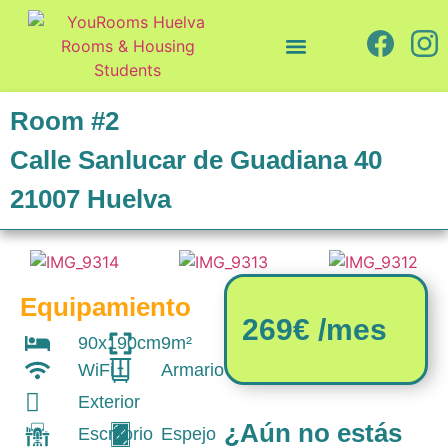
Quiénes somos
Cómo trabajamos
Room #2
Calle Sanlucar de Guadiana 40
21007 Huelva
Equipamiento
269€ /mes
90x190cm
9m²
WiFi
Armario
Exterior
¿Aún no estás
Escritorio
Espejo