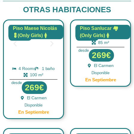
OTRAS HABITACIONES
Piso Maese Nicolás
Piso Sanlucar 🏘️
💈(Only Girls) 🚺
(Only Girls) 🚺
4 Rooms
1 baño
FLAT
FLAT
85 m²
desde
269€
El Carmen
4 Rooms
1 baño
Disponible
100 m²
En Septiembre
desde
269€
El Carmen
Disponible
En Septiembre