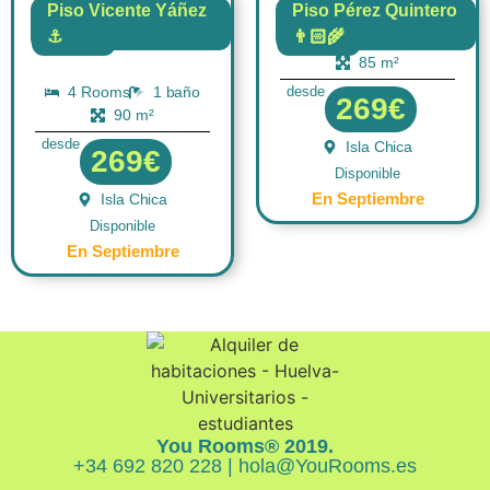
Piso Vicente Yáñez
Piso Pérez Quintero
⚓
👨🏻‍🌾
4 Rooms
1 baño
FLAT
FLAT
85 m²
4 Rooms
1 baño
desde
269€
90 m²
desde
Isla Chica
269€
Disponible
En Septiembre
Isla Chica
Disponible
En Septiembre
You Rooms® 2019.
+34 692 820 228 | hola@YouRooms.es