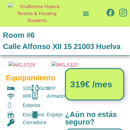
Quiénes somos
Cómo trabajamos
Room #6
Calle Alfonso XII 15 21003 Huelva
Equipamiento
319€ /mes
105x190cm
9m²
WiFi
Armario
Exterior
¿Aún no estás
Escritorio
Espejo
seguro?
Cerradura