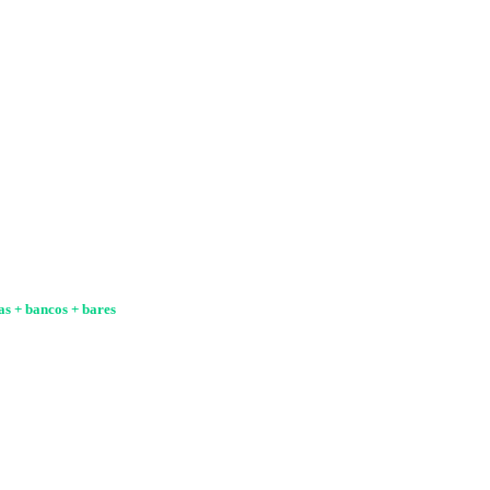
as + bancos
+ bares