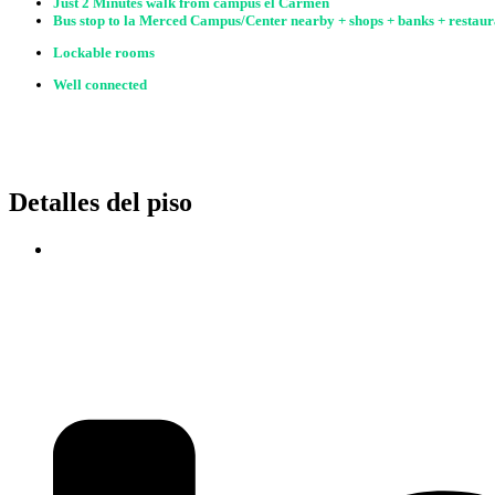
Just 2 Minutes walk from campus el Carmen
Bus stop to la Merced Campus/Center nearby + shops + banks
+ restaur
Lockable rooms
Well connected
Detalles del piso